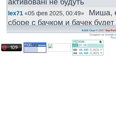
активовані не будуть
Миша, 
lex71
«05 фев 2025, 00:49»
сборе с бачком и бачек буде
купить.
AJAX Chat
© 2007
StarTre
Создано на основе
Рус
Куплю
Medved
«04 фев 2025, 11:47»
моторчик бачка стеклоомыват
ставиться под большой бачек
Куплю 
ZZ-Top
«08 янв 2025, 19:57»
частям. Конкретно - не рабо
Сначала дергался пару недел
Сейчас умер окончательно
Ахрин
icestas
«24 май 2024, 22:19»