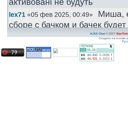
активовані не будуть
Миша, 
lex71
«05 фев 2025, 00:49»
сборе с бачком и бачек буде
купить.
AJAX Chat
© 2007
StarTre
Создано на основе
Рус
Куплю
Medved
«04 фев 2025, 11:47»
моторчик бачка стеклоомыват
ставиться под большой бачек
Куплю 
ZZ-Top
«08 янв 2025, 19:57»
частям. Конкретно - не рабо
Сначала дергался пару недел
Сейчас умер окончательно
Ахрин
icestas
«24 май 2024, 22:19»