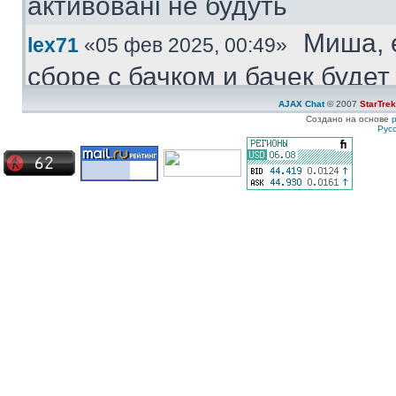
активовані не будуть
Миша, 
lex71
«05 фев 2025, 00:49»
сборе с бачком и бачек буде
купить.
AJAX Chat
© 2007
StarTre
Создано на основе
Рус
Куплю
Medved
«04 фев 2025, 11:47»
моторчик бачка стеклоомыват
ставиться под большой бачек
Куплю 
ZZ-Top
«08 янв 2025, 19:57»
частям. Конкретно - не рабо
Сначала дергался пару недел
Сейчас умер окончательно
Ахрин
icestas
«24 май 2024, 22:19»